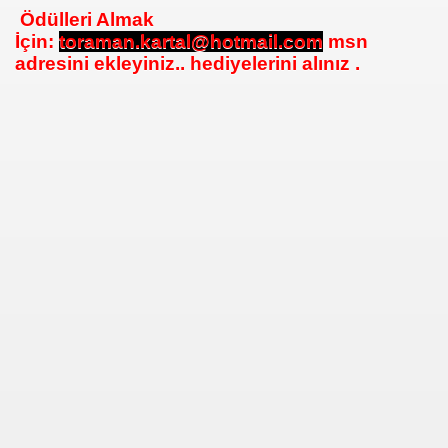
Ödülleri Almak
İçin:
toraman.kartal@hotmail.com
msn
adresini ekleyiniz.. hediyelerini alınız .