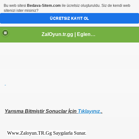
Bu web sitesi
Bedava-Sitem.com
ile ücretsiz oluşturuldu. Siz de kendi web
sitenizi ister misiniz?
ÜCRETSIZ KAYIT OL
ZalOyun.tr.gg | Eglence Ve Yardım Platformu | Hosgeldiniz.
Yarısma Bitmiştir Sonuclar İçin
Tıklayınız.
.
Www.Zaloyun.TR.Gg Saygılarla Sunar.